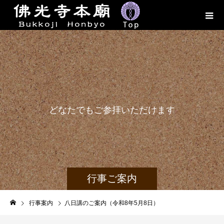
ど
な
た
で
も
ご
参
拝
い
た
だ
け
ま
す
行事ご案内
行事案内
八日講のご案内（令和8年5月8日）