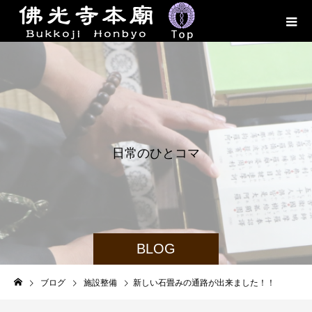
日
常
の
ひ
と
コ
マ
BLOG
ブログ
施設整備
新しい石畳みの通路が出来ました！！