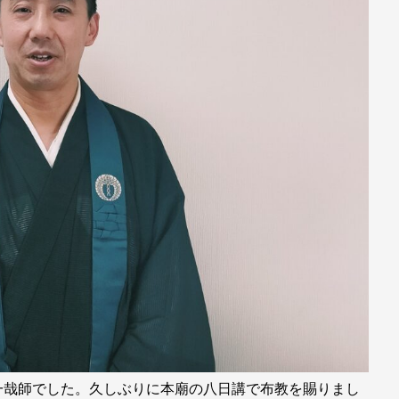
一哉師でした。久しぶりに本廟の八日講で布教を賜りまし