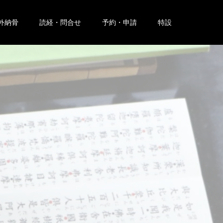
外納骨
読経・問合せ
予約・申請
特設