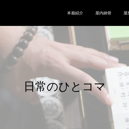
本廟紹介
屋内納骨
屋
日
常
の
ひ
と
コ
マ