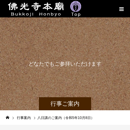
ど
な
た
で
も
ご
参
拝
い
た
だ
け
ま
す
行事ご案内
行事案内
八日講のご案内（令和5年10月8日）