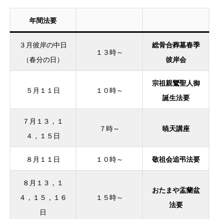
年間法要
３月彼岸の中日
総骨合葬墓春季
１３時～
（春分の日）
彼岸会
宗祖親鸞聖人御
５月１１日
１０時～
誕生法要
７月１３，１
７時～
暁天講座
４，１５日
８月１１日
１０時～
敬祖会追弔法要
８月１３，１
おたまや盂蘭盆
４，１５，１６
１５時～
法要
日