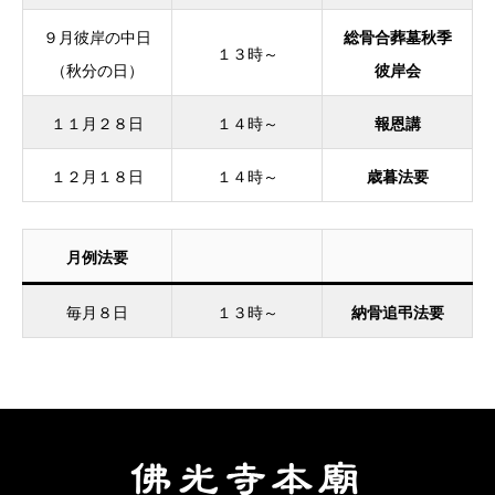
９月彼岸の中日
総骨合葬墓秋季
１３時～
（秋分の日）
彼岸会
１１月２８日
１４時～
報恩講
１２月１８日
１４時～
歳暮法要
月例法要
毎月８日
１３時～
納骨追弔法要