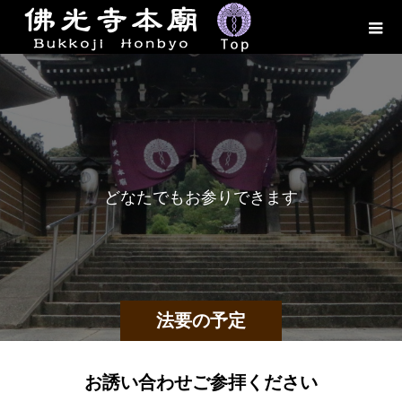
ど
な
た
で
も
お
参
り
で
き
ま
す
法要の予定
お誘い合わせご参拝ください